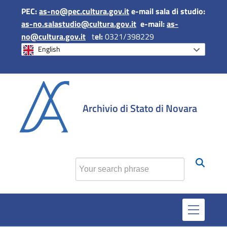
PEC:
as-no@pec.cultura.gov.it
e-mail sala di studio:
as-no.salastudio@cultura.gov.it
e-mail:
as-
no@cultura.gov.it
t
el:
0321/398229
English
si apr
Archivio di Stato di Novara
Find