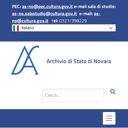
PEC:
as-no@pec.cultura.gov.it
e-mail sala di studio:
as-no.salastudio@cultura.gov.it
e-mail:
as-
no@cultura.gov.it
t
el:
0321/398229
Italiano
si apr
Archivio di Stato di Novara
Cerca nel sito