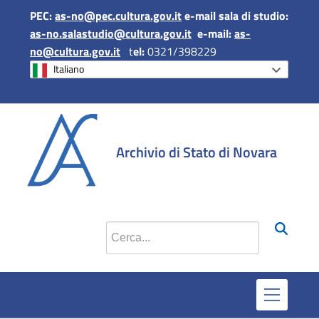
PEC:
as-no@pec.cultura.gov.it
e-mail sala di studio:
as-no.salastudio@cultura.gov.it
e-mail:
as-
no@cultura.gov.it
t
el:
0321/398229
Italiano
si apr
Archivio di Stato di Novara
Cerca nel sito